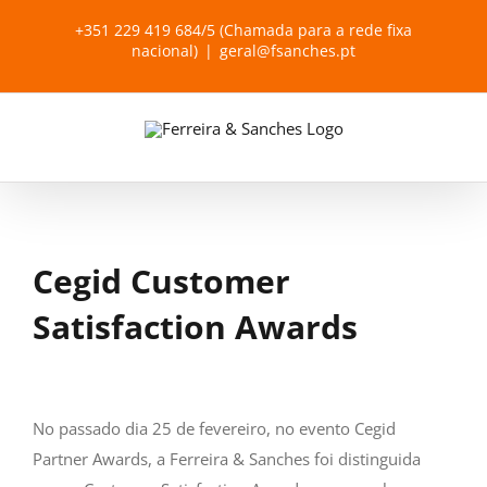
Skip
+351 229 419 684/5 (Chamada para a rede fixa
to
nacional)
|
geral@fsanches.pt
content
Cegid Customer
Satisfaction Awards
View
Larger
No passado dia 25 de fevereiro, no evento Cegid
Image
Partner Awards, a Ferreira & Sanches foi distinguida