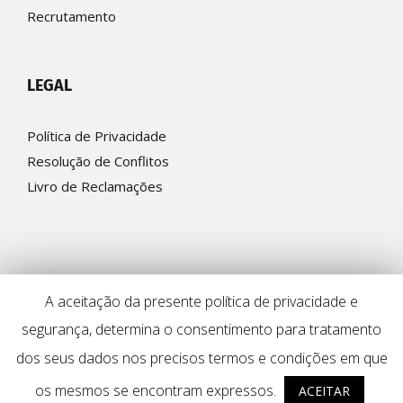
Recrutamento
LEGAL
Política de Privacidade
Resolução de Conflitos
Livro de Reclamações
A aceitação da presente política de privacidade e
segurança, determina o consentimento para tratamento
© Ferreira & Sanches 2022 | by
Alfaiataria Digital
dos seus dados nos precisos termos e condições em que
os mesmos se encontram expressos.
ACEITAR
Facebook
LinkedIn
YouTube