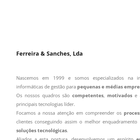
Ferreira & Sanches, Lda
Nascemos em 1999 e somos especializados na im
informáticas de gestão para
pequenas e médias empre
Os nossos quadros são
competentes
,
motivados
e 
principais tecnologias líder.
Focamos a nossa atenção em compreender os
proces
clientes conseguindo assim o melhor enquadramento
soluções tecnológicas
.
Aliados a esta postura, desenvolvemos um espírito
e