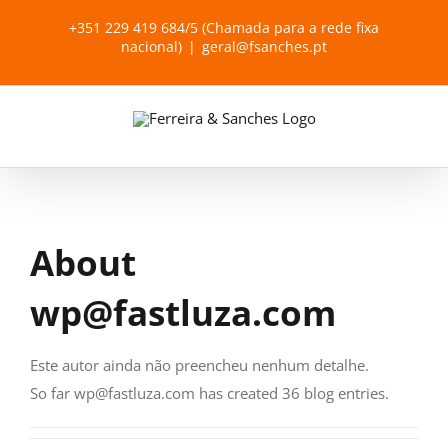
Skip
+351 229 419 684/5 (Chamada para a rede fixa
to
nacional)
|
geral@fsanches.pt
content
About
wp@fastluza.com
Este autor ainda não preencheu nenhum detalhe.
So far wp@fastluza.com has created 36 blog entries.