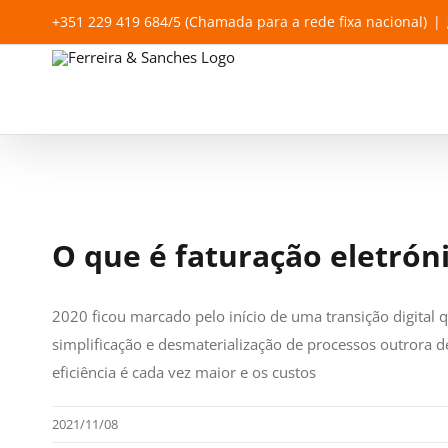
Skip
+351 229 419 684/5 (Chamada para a rede fixa nacional)
|
to
content
O que é faturação eletrón
2020 ficou marcado pelo início de uma transição digital
simplificação e desmaterialização de processos outrora de
eficiência é cada vez maior e os custos
2021/11/08