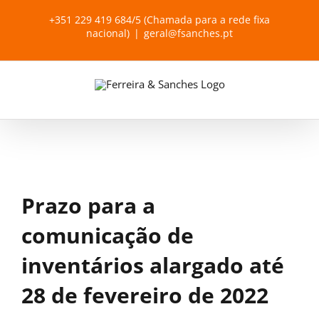
Skip
+351 229 419 684/5 (Chamada para a rede fixa
to
nacional)
|
geral@fsanches.pt
content
Prazo para a
comunicação de
inventários alargado até
28 de fevereiro de 2022