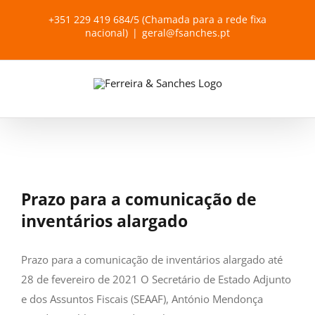
Skip
+351 229 419 684/5 (Chamada para a rede fixa
to
nacional)
|
geral@fsanches.pt
content
Prazo para a comunicação de
inventários alargado
Prazo para a comunicação de inventários alargado até
28 de fevereiro de 2021 O Secretário de Estado Adjunto
e dos Assuntos Fiscais (SEAAF), António Mendonça