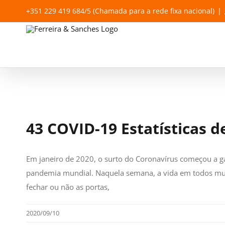
Skip
+351 229 419 684/5 (Chamada para a rede fixa nacional)
|
to
content
43 COVID-19 Estatísticas 
Em janeiro de 2020, o surto do Coronavírus começou a 
pandemia mundial. Naquela semana, a vida em todos mud
fechar ou não as portas,
2020/09/10