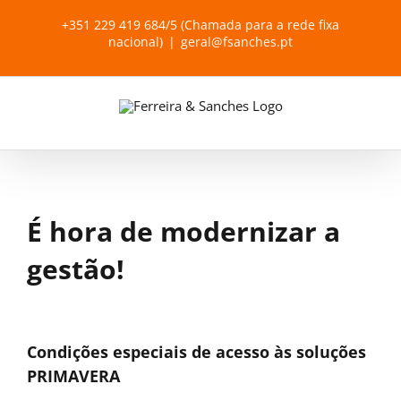
Skip
+351 229 419 684/5 (Chamada para a rede fixa
to
nacional)
|
geral@fsanches.pt
content
É hora de modernizar a
gestão!
View
Larger
Condições especiais de acesso às soluções
PRIMAVERA
Image